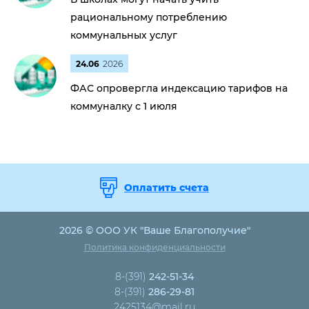
рациональному потреблению
коммунальных услуг
24.06
2026
ФАС опровергла индексацию тарифов на
коммуналку с 1 июля
Оплатить счета
2026 © ООО УК "Ваше Благополучие"
Политика конфиденциальности
8-(391)
242-51-34
8-(391)
286-29-81
2425134@mail.ru