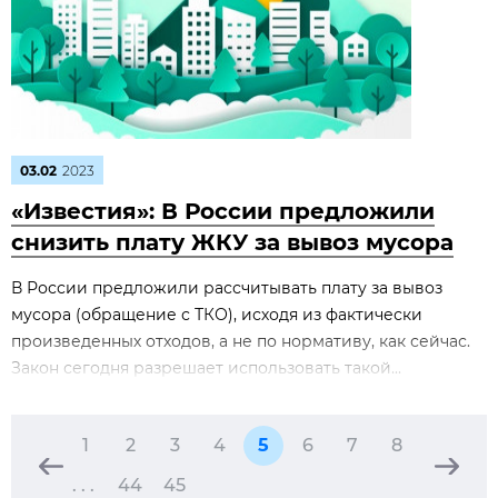
03.02
2023
«Известия»: В России предложили
снизить плату ЖКУ за вывоз мусора
В России предложили рассчитывать плату за вывоз
мусора (обращение с ТКО), исходя из фактически
произведенных отходов, а не по нормативу, как сейчас.
Закон сегодня разрешает использовать такой...
1
2
3
4
5
6
7
8
. . .
44
45