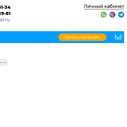
Личный кабинет
51-34
29-81
l.ru
Запись на прием
ков