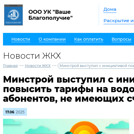
Дома
ООО УК "Ваше
Благополучие"
Раскрытие 
Новости
О компании
Как оплатить
Вопросы
Новости ЖКХ
—
—
Главная
Новости ЖКХ
Минстрой выступил с инициативой по
Минстрой выступил с ин
повысить тарифы на вод
абонентов, не имеющих с
17.06
2025