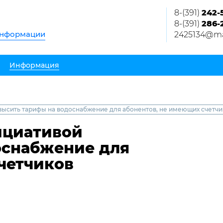
8-(391)
242-
8-(391)
286-
информации
2425134@mai
Информация
высить тарифы на водоснабжение для абонентов, не имеющих счетчи
ициативой
оснабжение для
четчиков