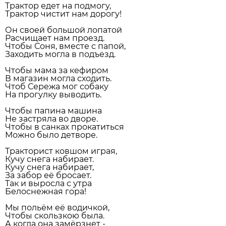
Трактор едет на подмогу,
Трактор чистит нам дорогу!
Он своей большой лопатой
Расчищает нам проезд.
Чтобы Соня, вместе с папой,
Заходить могла в подъезд.
Чтобы мама за кефиром
В магазин могла сходить.
Чтоб Сережа мог собаку
На прогулку выводить.
Чтобы папина машина
Не застряла во дворе.
Чтобы в санках прокатиться
Можно было детворе.
Тракторист ковшом играя,
Кучу снега набирает.
Кучу снега набирает,
За забор её бросает.
Так и выросла с утра
Белоснежная гора!
Мы польём её водичкой,
Чтобы скользкою была.
А когда она замёрзнет -