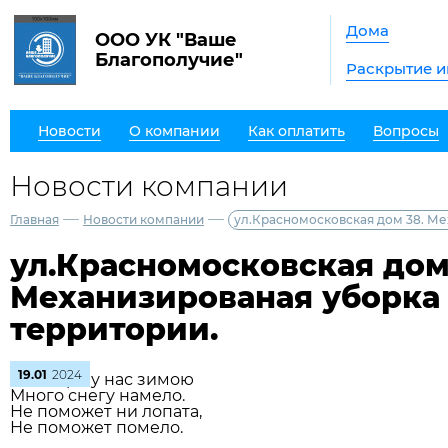
Дома
ООО УК "Ваше
Благополучие"
Раскрытие 
Новости
О компании
Как оплатить
Вопросы
Новости компании
—
—
Главная
Новости компании
ул.Красномосковская дом 38. М
ул.Красномосковская дом
Механизированая уборка
территории.
19.01
2024
Во дворе у нас зимою
Много снегу намело.
Не поможет ни лопата,
Не поможет помело.