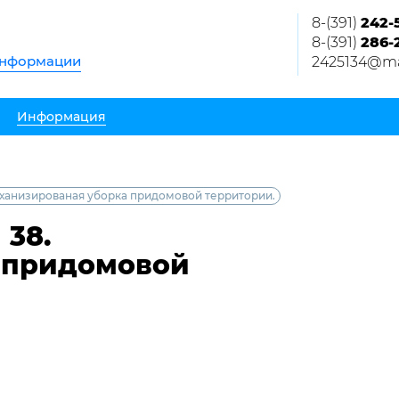
8-(391)
242-
8-(391)
286-
информации
2425134@mai
Информация
еханизированая уборка придомовой территории.
 38.
 придомовой