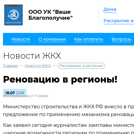
Дома
ООО УК "Ваше
Благополучие"
Раскрытие 
Новости
О компании
Как оплатить
Вопросы
Новости ЖКХ
—
—
Главная
Новости ЖКХ
Реновацию в регионы!
Реновацию в регионы!
18.07
2018
Изображение от Freepik
Министерство строительства и ЖКХ РФ внесло в п
предложения по применению механизма реноваци
Как заявил сегодня журналистам замглавы министе
широкие возможности регионам по применению 