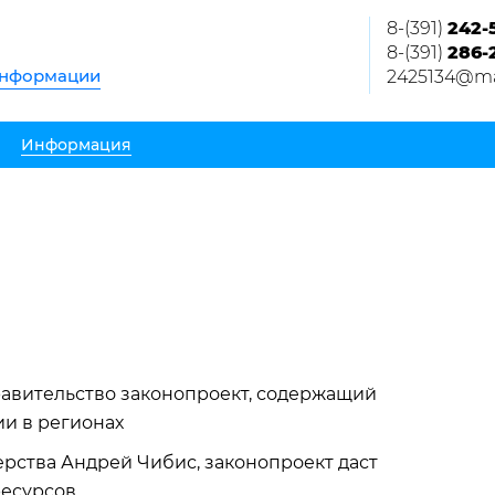
8-(391)
242-
8-(391)
286-
информации
2425134@mai
Информация
равительство законопроект, содержащий
и в регионах
рства Андрей Чибис, законопроект даст
ресурсов.