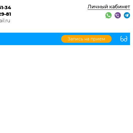
Личный кабинет
51-34
29-81
l.ru
Запись на прием