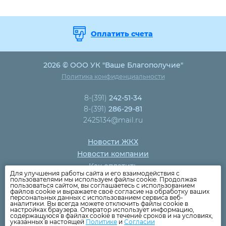
Оплатить счета
2026 © ООО УК "Ваше Благополучие"
Политика конфиденциальности
8-(391)
242-51-34
8-(391)
286-29-81
2425134@mail.ru
Новости ЖКХ
Новости компании
Как оплатить
Для улучшения работы сайта и его взаимодействия с
Дома
пользователями мы используем файлы cookie. Продолжая
пользоваться сайтом, вы соглашаетесь с использованием
Раскрытие информации
файлов cookie и выражаете своё согласие на обработку ваших
персональных данных с использованием сервиса веб-
Вопросы
аналитики. Вы всегда можете отключить файлы cookie в
настройках браузера. Оператор использует информацию,
содержащуюся в файлах cookie в течение сроков и на условиях,
указанных в настоящей
Политике
и
Согласии